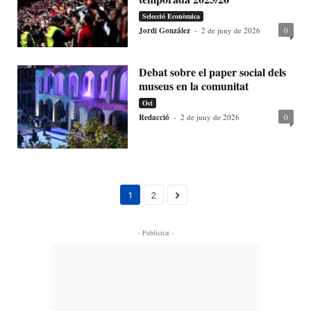
Selecció Econòmica
Jordi González
-
2 de juny de 2026
0
Debat sobre el paper social dels
museus en la comunitat
Oci
Redacció
-
2 de juny de 2026
0
1
2
- Publicitat -