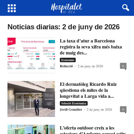
Noticias diarias: 2 de juny de 2026
La taxa d’atur a Barcelona
registra la seva xifra més baixa
de maig des...
Economia
Redacció
-
2 de juny de 2026
0
El dermatòleg Ricardo Ruiz
qüestiona els mites de la
longevitat a Larga vida a...
Selecció Econòmica
Jordi González
-
2 de juny de 2026
0
L’oferta outdoor creix a les
estacions d’Andorra aquest estiu