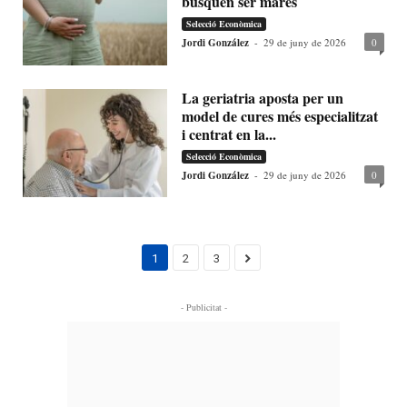
busquen ser mares
Selecció Econòmica
Jordi González
-
29 de juny de 2026
0
La geriatria aposta per un
model de cures més especialitzat
i centrat en la...
Selecció Econòmica
Jordi González
-
29 de juny de 2026
0
1
2
3
- Publicitat -