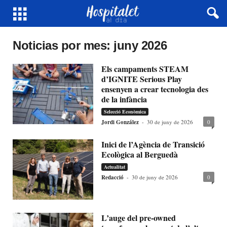
Noticias por mes: juny 2026
Els campaments STEAM
d’IGNITE Serious Play
ensenyen a crear tecnologia des
de la infància
Selecció Econòmica
Jordi González
-
30 de juny de 2026
0
Inici de l’Agència de Transició
Ecològica al Berguedà
Actualitat
Redacció
-
30 de juny de 2026
0
L’auge del pre-owned