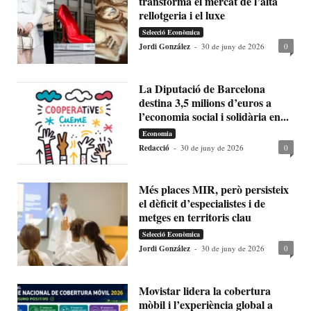
transforma el mercat de l’alta
rellotgeria i el luxe
Selecció Econòmica
Jordi González
-
30 de juny de 2026
0
La Diputació de Barcelona
destina 3,5 milions d’euros a
l’economia social i solidària en...
Economia
Redacció
-
30 de juny de 2026
0
Més places MIR, però persisteix
el dèficit d’especialistes i de
metges en territoris clau
Selecció Econòmica
Jordi González
-
30 de juny de 2026
0
Movistar lidera la cobertura
mòbil i l’experiència global a