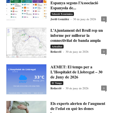
Espanya segons l’Associació
Espanyola de...
Selecció Econòmica
Jordi González
-
30 de juny de 2026
0
L’Ajuntament del Brull rep un
informe per millorar la
connectivitat de banda ampla
Actualitat
Redacció
-
30 de juny de 2026
0
AEMET: El temps per a
L’Hospitalet de Llobregat – 30
de Juny de 2026
El Temps
Redacció
-
30 de juny de 2026
0
Els experts alerten de l’augment
de l’edat en què les dones