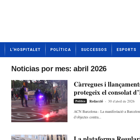
N
L’HOSPITALET
POLÍTICA
SUCCESSOS
ESPORTS
o
t
í
Noticias por mes: abril 2026
c
i
Càrregues i llançaments 
e
protegeix el consolat d’I
s
d
Política
Redacció
-
30 d'abril de 2026
e
L
ACN Barcelona - La manifestació a Barcelona e
d’objectes contra...
'
H
o
s
La plataforma Regulari