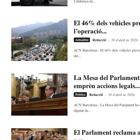
Catalunya de...
i
El 46% dels vehicles pre
l’operació...
Actualitat
Redacció
-
30 d'abril de 2026
ACN Barcelona - El 46% dels vehicles previsto
del...
La Mesa del Parlament 
emprèn accions legals...
Política
Redacció
-
30 d'abril de 2026
ACN Barcelona - La Mesa del Parlament ha enc
diputat de...
El Parlament reclama a