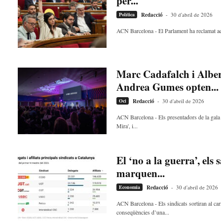
per...
Política
Redacció
-
30 d'abril de 2026
ACN Barcelona - El Parlament ha reclamat aqu
Marc Cadafalch i Albert
Andrea Gumes opten...
Oci
Redacció
-
30 d'abril de 2026
ACN Barcelona - Els presentadors de la gala 
Mira', i...
El ‘no a la guerra’, els s
marquen...
Economia
Redacció
-
30 d'abril de 2026
ACN Barcelona - Els sindicats sortiran al car
conseqüències d’una...