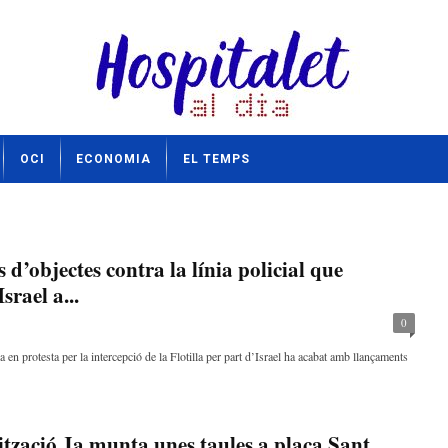
OCI
ECONOMIA
EL TEMPS
d’objectes contra la línia policial que
srael a...
0
n protesta per la intercepció de la Flotilla per part d’Israel ha acabat amb llançaments
tzació Ja munta unes taules a plaça Sant