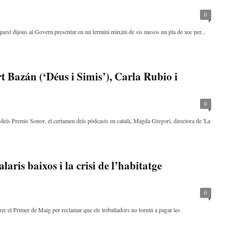
0
est dijous al Govern presentar en un termini màxim de sis mesos un pla de xoc per...
 Bazán (‘Déus i Simis’), Carla Rubio i
0
dels Premis Sonor, el certamen dels pòdcasts en català, Magda Gregori, directora de 'La
alaris baixos i la crisi de l’habitatge
0
rer el Primer de Maig per reclamar que els treballadors no tornin a pagar les