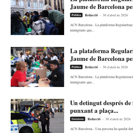
p
Jaume de Barcelona per
i
Política
Redacció
-
30 d'abril de 2026
t
a
ACN Barcelona - La plataforma Regularització 
l
immigrants que...
e
t
d
La plataforma Regulari
e
Jaume de Barcelona per
L
l
Política
Redacció
-
30 d'abril de 2026
o
ACN Barcelona - La plataforma Regularización 
b
immigrants que...
r
e
g
Un detingut després de
a
punxant a plaça...
t
a
Successos
Redacció
-
30 d'abril de 2026
v
u
ACN Barcelona - Una persona ha quedat detin