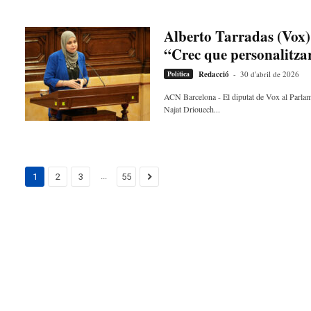
Alberto Tarradas (Vox)
“Crec que personalitzar 
Política
Redacció
-
30 d'abril de 2026
ACN Barcelona - El diputat de Vox al Parlam
Najat Driouech...
...
1
2
3
55