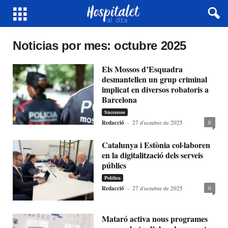
Noticias por mes: octubre 2025
Els Mossos d’Esquadra
desmantellen un grup criminal
implicat en diversos robatoris a
Barcelona
Successos
Redacció
-
27 d'octubre de 2025
0
Catalunya i Estònia col·laboren
en la digitalització dels serveis
públics
Política
Redacció
-
27 d'octubre de 2025
0
Mataró activa nous programes