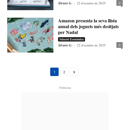
Álvaro G.
-
22 d'octubre de 2025
0
Amazon presenta la seva llista
anual dels joguets més desitjats
per Nadal
Selecció Econòmica
Álvaro G.
-
22 d'octubre de 2025
0
1
2
- Publicitat -