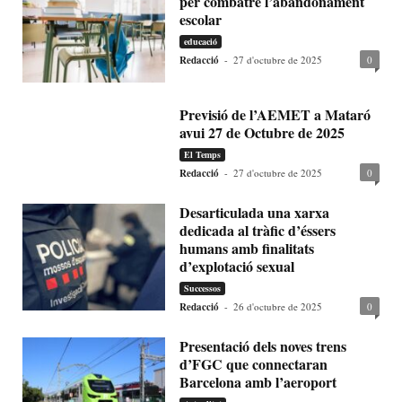
per combatre l’abandonament
escolar
educació
Redacció
-
27 d'octubre de 2025
0
Previsió de l’AEMET a Mataró
avui 27 de Octubre de 2025
El Temps
Redacció
-
27 d'octubre de 2025
0
Desarticulada una xarxa
dedicada al tràfic d’éssers
humans amb finalitats
d’explotació sexual
Successos
Redacció
-
26 d'octubre de 2025
0
Presentació dels noves trens
d’FGC que connectaran
Barcelona amb l’aeroport