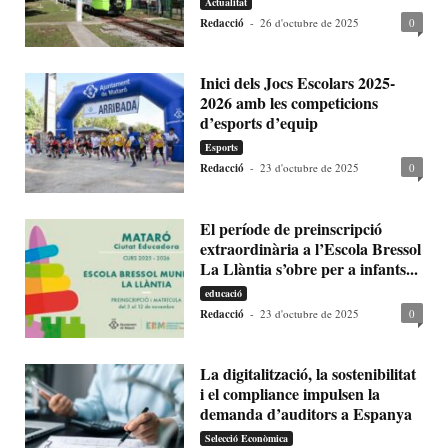
Actualitat
Redacció
-
26 d'octubre de 2025
0
Inici dels Jocs Escolars 2025-
2026 amb les competicions
d’esports d’equip
Esports
Redacció
-
23 d'octubre de 2025
0
El període de preinscripció
extraordinària a l’Escola Bressol
La Llàntia s’obre per a infants...
educació
Redacció
-
23 d'octubre de 2025
0
La digitalització, la sostenibilitat
i el compliance impulsen la
demanda d’auditors a Espanya
Selecció Econòmica